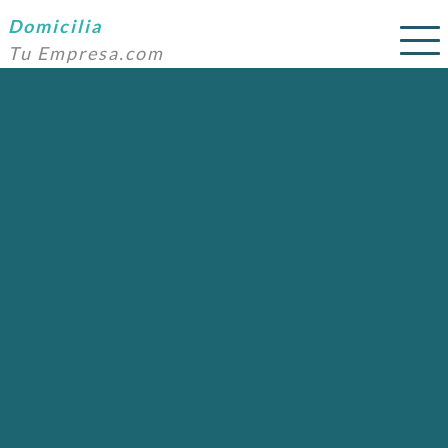
Domicilia
Tu Empresa.com
SERVICIOS
PRECIOS
DOMICILIACIÓN
NOSOTROS
AYUDA
CONTACTO