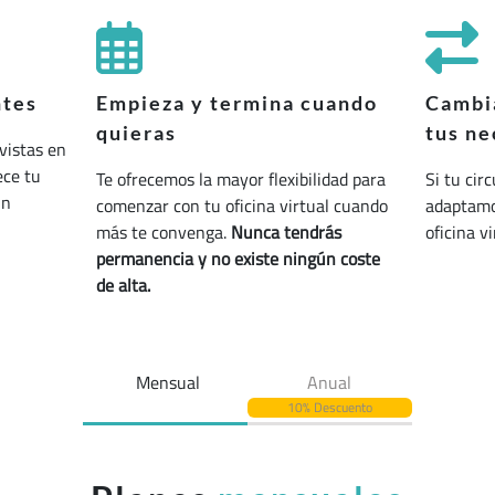
ntes
Empieza y termina cuando
Cambia
quieras
tus ne
vistas en
ece tu
Te ofrecemos la mayor flexibilidad para
Si tu cir
un
comenzar con tu oficina virtual cuando
adaptamos
más te convenga.
Nunca tendrás
oficina v
permanencia y no existe ningún coste
de alta.
Mensual
Anual
10% Descuento