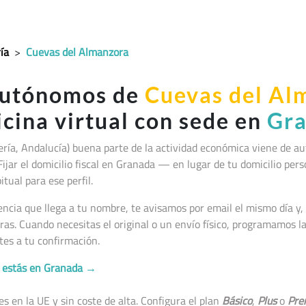
ía
>
Cuevas del Almanzora
autónomos de
Cuevas del Al
icina virtual con sede en
Gr
ría, Andalucía
) buena parte de la actividad económica viene de 
 Fijar el domicilio fiscal en Granada — en lugar de tu domicilio per
tual para ese perfil.
cia que llega a tu nombre, te avisamos por email el mismo día y, 
as. Cuando necesitas el original o un envío físico, programamos 
tes a tu confirmación.
no estás en Granada →
 en la UE y sin coste de alta. Configura el plan
Básico
,
Plus
o
Pre