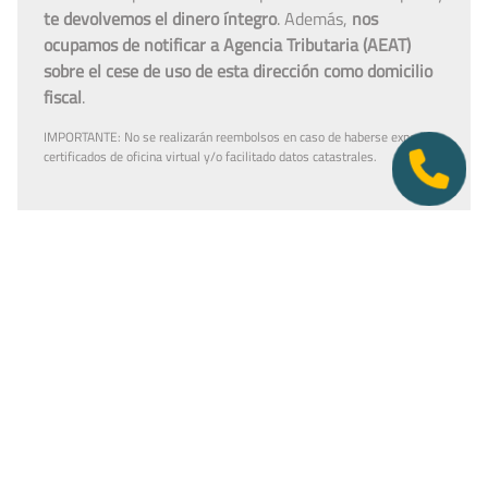
te devolvemos el dinero íntegro
. Además,
nos
ocupamos de notificar a Agencia Tributaria (AEAT)
sobre el cese de uso de esta dirección como domicilio
fiscal
.
IMPORTANTE: No se realizarán reembolsos en caso de haberse expedido
certificados de oficina virtual y/o facilitado datos catastrales.
¿Aún no tienes la empresa
constituida?
Puedes contratar tu plan antes de firmar en notaría.
Así tendrás la dirección lista para incluirla como
domicilio social, y podremos recepcionar
correspondencia relacionada con el CIF provisional, el
CIF definitivo u otros trámites de constitución.