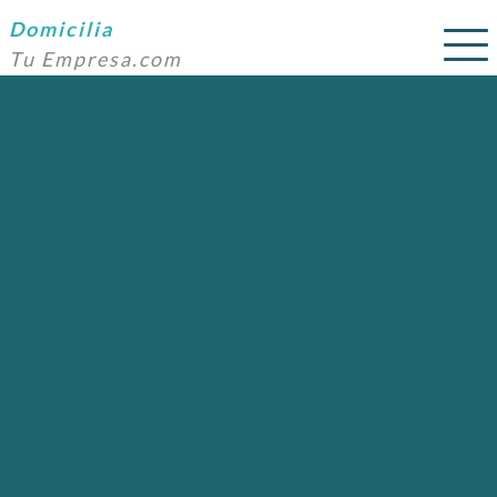
Domicilia
Tu Empresa.com
SERVICIOS
PRECIOS
DOMICILIACIÓN
NOSOTROS
AYUDA
CONTACTO