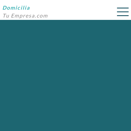
Domicilia
Tu Empresa.com
SERVICIOS
PRECIOS
DOMICILIACIÓN
NOSOTROS
AYUDA
CONTACTO