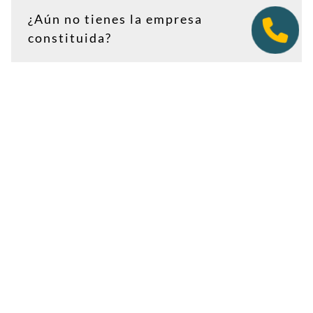
¿Aún no tienes la empresa
constituida?
Puedes contratar tu plan antes de firmar en notaría.
Así tendrás la dirección lista para incluirla como
domicilio social, y podremos recepcionar
correspondencia relacionada con el CIF provisional, el
CIF definitivo u otros trámites de constitución.
Es importante que estés dado de alta como cliente
antes de que llegue cualquier documento: si la
sociedad todavía no tiene nombre o CIF, configura la
empresa como
"En constitución"
y actualízala después
desde tu área de cliente.
Ver guía para empresas en constitución