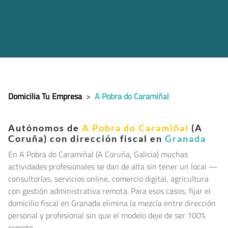
Domicilia Tu Empresa
>
A Pobra do Caramiñal
Autónomos de
A Pobra do Caramiñal
(A
Coruña) con dirección fiscal en
Granada
En A Pobra do Caramiñal (A Coruña, Galicia
) muchas
actividades profesionales se dan de alta sin tener un local —
consultorías, servicios online, comercio digital, agricultura
con gestión administrativa remota. Para esos casos, fijar el
domicilio fiscal en Granada elimina la mezcla entre dirección
personal y profesional sin que el modelo deje de ser 100%
remoto.