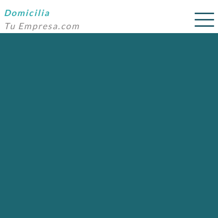
Domicilia
Tu Empresa.com
SERVICIOS
PRECIOS
DOMICILIACIÓN
NOSOTROS
AYUDA
CONTACTO