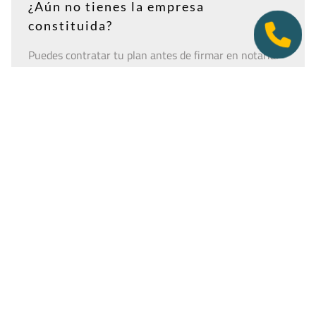
¿Aún no tienes la empresa
constituida?
Puedes contratar tu plan antes de firmar en notaría.
Así tendrás la dirección lista para incluirla como
domicilio social, y podremos recepcionar
correspondencia relacionada con el CIF provisional, el
CIF definitivo u otros trámites de constitución.
Es importante que estés dado de alta como cliente
antes de que llegue cualquier documento: si la
sociedad todavía no tiene nombre o CIF, configura la
empresa como
"En constitución"
y actualízala después
desde tu área de cliente.
Ver guía para empresas en constitución