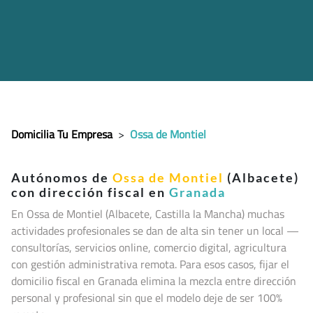
Domicilia Tu Empresa
>
Ossa de Montiel
Autónomos de
Ossa de Montiel
(Albacete)
con dirección fiscal en
Granada
En Ossa de Montiel (Albacete, Castilla la Mancha
) muchas
actividades profesionales se dan de alta sin tener un local —
consultorías, servicios online, comercio digital, agricultura
con gestión administrativa remota. Para esos casos, fijar el
domicilio fiscal en Granada elimina la mezcla entre dirección
personal y profesional sin que el modelo deje de ser 100%