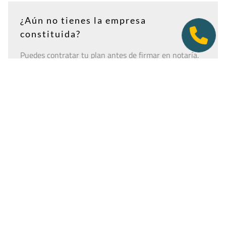
¿Aún no tienes la empresa
constituida?
Puedes contratar tu plan antes de firmar en notaría.
Así tendrás la dirección lista para incluirla como
domicilio social, y podremos recepcionar
correspondencia relacionada con el CIF provisional, el
CIF definitivo u otros trámites de constitución.
Es importante que estés dado de alta como cliente
antes de que llegue cualquier documento: si la
sociedad todavía no tiene nombre o CIF, configura la
empresa como
"En constitución"
y actualízala después
desde tu área de cliente.
Ver guía para empresas en constitución