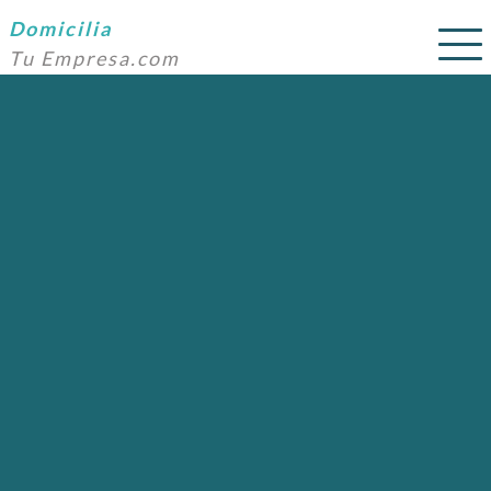
Domicilia
Tu Empresa.com
SERVICIOS
PRECIOS
DOMICILIACIÓN
NOSOTROS
AYUDA
CONTACTO