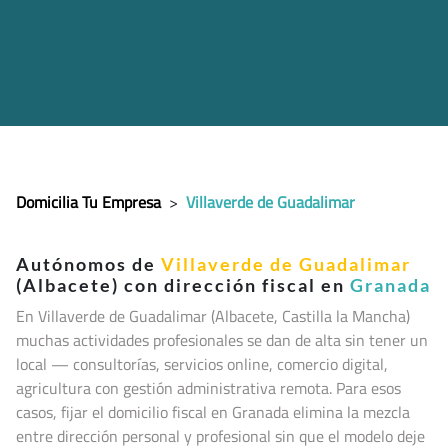
Domicilia Tu Empresa
>
Villaverde de Guadalimar
Autónomos de
Villaverde de Guadalimar
(Albacete) con dirección fiscal en
Granada
En Villaverde de Guadalimar (Albacete, Castilla la Mancha
)
muchas actividades profesionales se dan de alta sin tener un
local — consultorías, servicios online, comercio digital,
agricultura con gestión administrativa remota. Para esos
casos, fijar el domicilio fiscal en Granada elimina la mezcla
entre dirección personal y profesional sin que el modelo deje