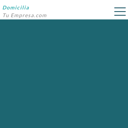
Domicilia
Tu Empresa.com
SERVICIOS
PRECIOS
DOMICILIACIÓN
NOSOTROS
AYUDA
CONTACTO