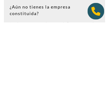
¿Aún no tienes la empresa
constituida?
Puedes contratar tu plan antes de firmar en notaría.
Así tendrás la dirección lista para incluirla como
domicilio social, y podremos recepcionar
correspondencia relacionada con el CIF provisional, el
CIF definitivo u otros trámites de constitución.
Es importante que estés dado de alta como cliente
antes de que llegue cualquier documento: si la
sociedad todavía no tiene nombre o CIF, configura la
empresa como
"En constitución"
y actualízala después
desde tu área de cliente.
Ver guía para empresas en constitución