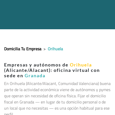
Domicilia Tu Empresa
>
Orihuela
Empresas y autónomos de
Orihuela
(Alicante/Alacant): oficina virtual con
sede en
Granada
En Orihuela (Alicante/Alacant, Comunidad Valenciana
) buena
parte de la actividad económica viene de autónomos y pymes
que operan sin necesidad de oficina física. Fijar el domicilio
fiscal en Granada — en lugar de tu domicilio personal o de
un local que no necesitas — es una opción habitual para ese
perfil.