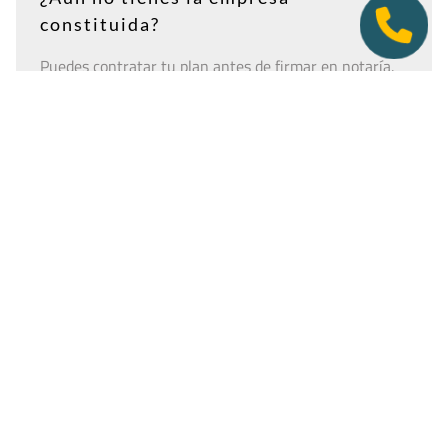
constituida?
Puedes contratar tu plan antes de firmar en notaría.
Así tendrás la dirección lista para incluirla como
domicilio social, y podremos recepcionar
correspondencia relacionada con el CIF provisional, el
CIF definitivo u otros trámites de constitución.
Es importante que estés dado de alta como cliente
antes de que llegue cualquier documento: si la
sociedad todavía no tiene nombre o CIF, configura la
empresa como
"En constitución"
y actualízala después
desde tu área de cliente.
Ver guía para empresas en constitución
Tener una oficina virtual nunca fue un