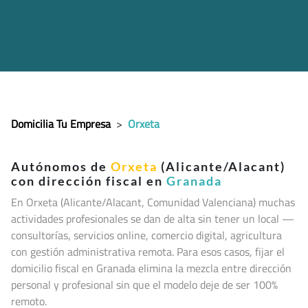
Domicilia Tu Empresa
>
Orxeta
Autónomos de
Orxeta
(Alicante/Alacant)
con dirección fiscal en
Granada
En Orxeta (Alicante/Alacant, Comunidad Valenciana
) muchas
actividades profesionales se dan de alta sin tener un local —
consultorías, servicios online, comercio digital, agricultura
con gestión administrativa remota. Para esos casos, fijar el
domicilio fiscal en Granada elimina la mezcla entre dirección
personal y profesional sin que el modelo deje de ser 100%
remoto.