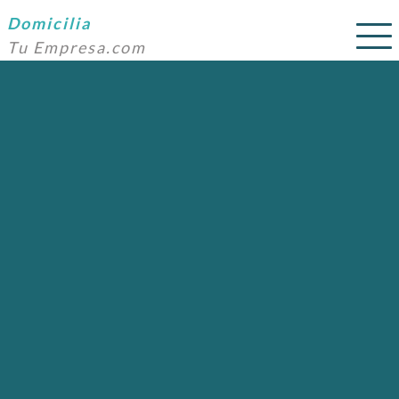
Domicilia
Tu Empresa.com
SERVICIOS
PRECIOS
DOMICILIACIÓN
NOSOTROS
AYUDA
CONTACTO