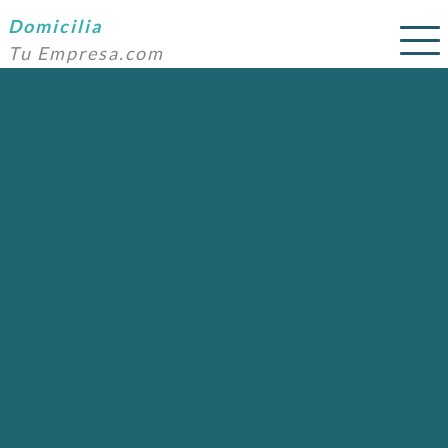
Domicilia
Tu Empresa.com
SERVICIOS
PRECIOS
DOMICILIACIÓN
NOSOTROS
AYUDA
CONTACTO