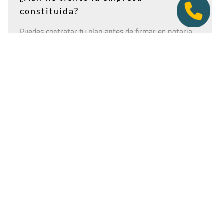
constituida?
Puedes contratar tu plan antes de firmar en notaría.
Así tendrás la dirección lista para incluirla como
domicilio social, y podremos recepcionar
correspondencia relacionada con el CIF provisional, el
CIF definitivo u otros trámites de constitución.
Es importante que estés dado de alta como cliente
antes de que llegue cualquier documento: si la
sociedad todavía no tiene nombre o CIF, configura la
empresa como
"En constitución"
y actualízala después
desde tu área de cliente.
Ver guía para empresas en constitución
Tener una oficina virtual nunca fue un