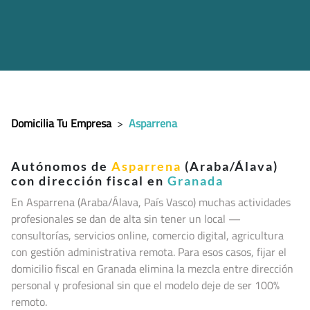
Domicilia Tu Empresa
>
Asparrena
Autónomos de
Asparrena
(Araba/Álava)
con dirección fiscal en
Granada
En Asparrena (Araba/Álava, País Vasco
) muchas actividades
profesionales se dan de alta sin tener un local —
consultorías, servicios online, comercio digital, agricultura
con gestión administrativa remota. Para esos casos, fijar el
domicilio fiscal en Granada elimina la mezcla entre dirección
personal y profesional sin que el modelo deje de ser 100%
remoto.