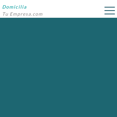
Domicilia
Tu Empresa.com
SERVICIOS
PRECIOS
DOMICILIACIÓN
NOSOTROS
AYUDA
CONTACTO