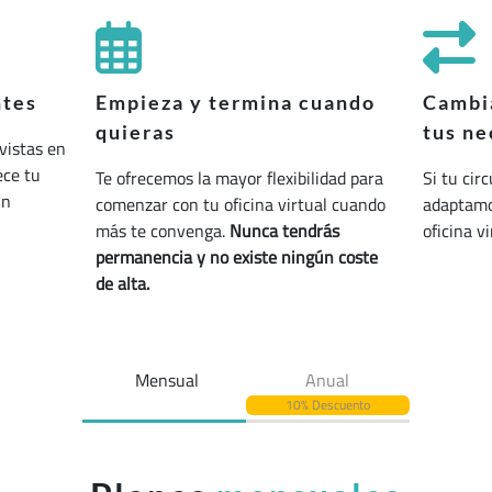
ntes
Empieza y termina cuando
Cambia
quieras
tus ne
vistas en
ece tu
Te ofrecemos la mayor flexibilidad para
Si tu cir
un
comenzar con tu oficina virtual cuando
adaptamos
más te convenga.
Nunca tendrás
oficina v
permanencia y no existe ningún coste
de alta.
Mensual
Anual
10% Descuento