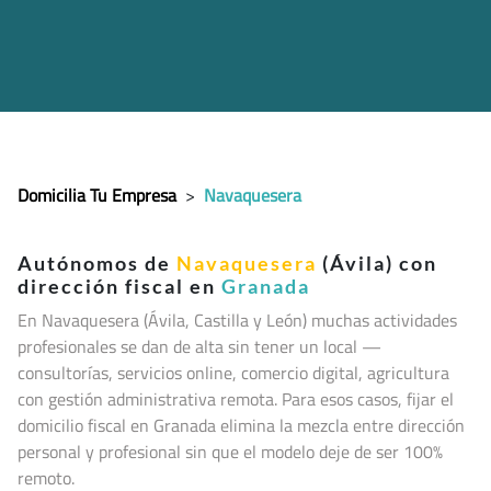
Domicilia Tu Empresa
>
Navaquesera
Autónomos de
Navaquesera
(Ávila) con
dirección fiscal en
Granada
En Navaquesera (Ávila, Castilla y León
) muchas actividades
profesionales se dan de alta sin tener un local —
consultorías, servicios online, comercio digital, agricultura
con gestión administrativa remota. Para esos casos, fijar el
domicilio fiscal en Granada elimina la mezcla entre dirección
personal y profesional sin que el modelo deje de ser 100%
remoto.