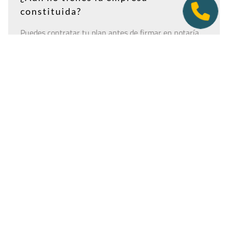
constituida?
Puedes contratar tu plan antes de firmar en notaría.
Así tendrás la dirección lista para incluirla como
domicilio social, y podremos recepcionar
correspondencia relacionada con el CIF provisional, el
CIF definitivo u otros trámites de constitución.
Es importante que estés dado de alta como cliente
antes de que llegue cualquier documento: si la
sociedad todavía no tiene nombre o CIF, configura la
empresa como
"En constitución"
y actualízala después
desde tu área de cliente.
Ver guía para empresas en constitución
Tener una oficina virtual nunca fue un