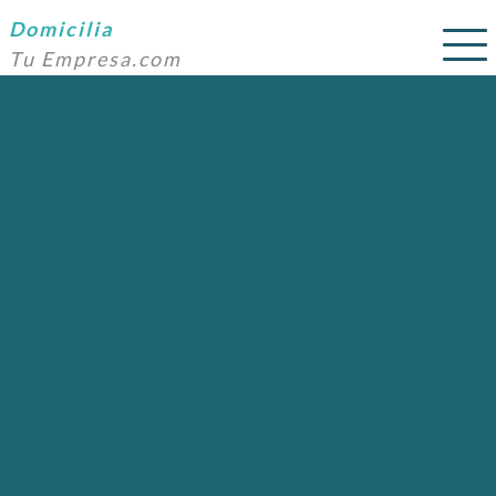
Domicilia
Tu Empresa.com
SERVICIOS
PRECIOS
DOMICILIACIÓN
NOSOTROS
AYUDA
CONTACTO