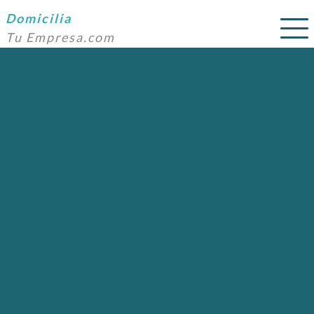
Domicilia
Tu Empresa.com
SERVICIOS
PRECIOS
DOMICILIACIÓN
NOSOTROS
AYUDA
CONTACTO