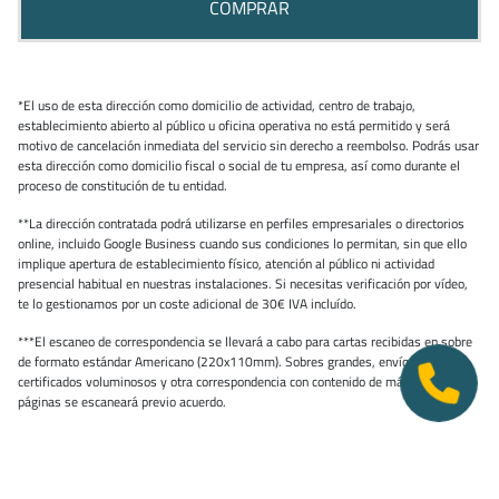
COMPRAR
*El uso de esta dirección como domicilio de actividad, centro de trabajo,
establecimiento abierto al público u oficina operativa no está permitido y será
motivo de cancelación inmediata del servicio sin derecho a reembolso. Podrás usar
esta dirección como domicilio fiscal o social de tu empresa, así como durante el
proceso de constitución de tu entidad.
**La dirección contratada podrá utilizarse en perfiles empresariales o directorios
online, incluido Google Business cuando sus condiciones lo permitan, sin que ello
implique apertura de establecimiento físico, atención al público ni actividad
presencial habitual en nuestras instalaciones. Si necesitas verificación por vídeo,
te lo gestionamos por un coste adicional de 30€ IVA incluído.
***El escaneo de correspondencia se llevará a cabo para cartas recibidas en sobre
de formato estándar Americano (220x110mm). Sobres grandes, envíos
certificados voluminosos y otra correspondencia con contenido de más de 5
páginas se escaneará previo acuerdo.
****La opción
sin permanencia
aplica exclusivamente a personas físicas o jurídicas
residentes en países miembros de la Unión Europea
. Para usuarios residentes
fuera de la Unión Europea, se podrá requerir una permanencia mínima de 4 meses