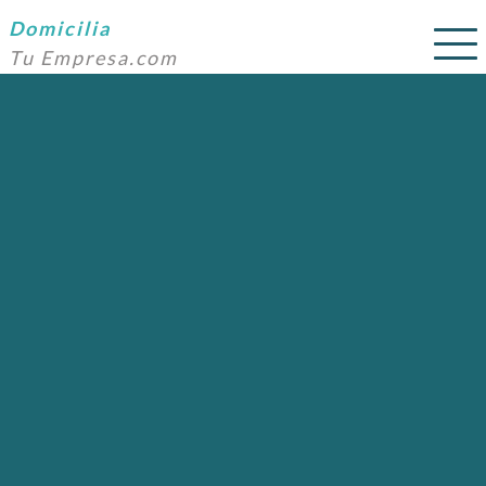
Domicilia
Tu Empresa.com
SERVICIOS
PRECIOS
DOMICILIACIÓN
NOSOTROS
AYUDA
CONTACTO