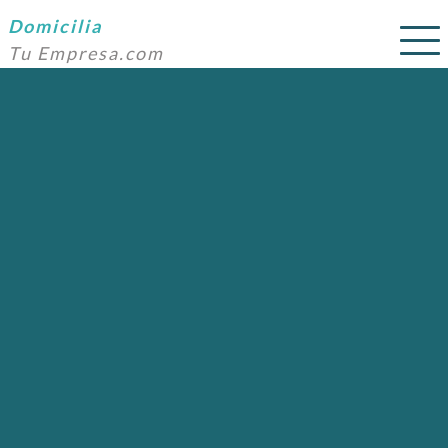
Domicilia
Tu Empresa.com
SERVICIOS
PRECIOS
DOMICILIACIÓN
NOSOTROS
AYUDA
CONTACTO