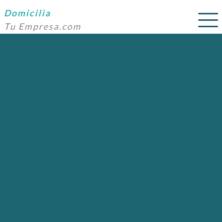
Domicilia
Tu Empresa.com
SERVICIOS
PRECIOS
DOMICILIACIÓN
NOSOTROS
AYUDA
CONTACTO