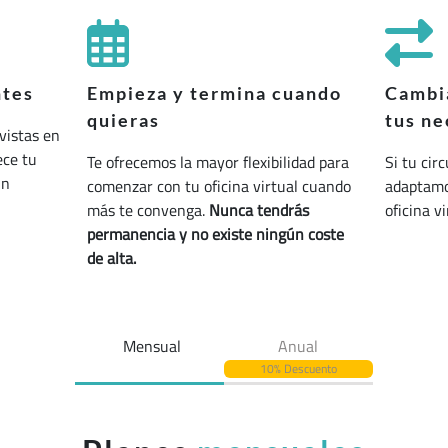
ntes
Empieza y termina cuando
Cambia
quieras
tus ne
vistas en
ece tu
Te ofrecemos la mayor flexibilidad para
Si tu cir
un
comenzar con tu oficina virtual cuando
adaptamos
más te convenga.
Nunca tendrás
oficina v
permanencia y no existe ningún coste
de alta.
Mensual
Anual
10% Descuento