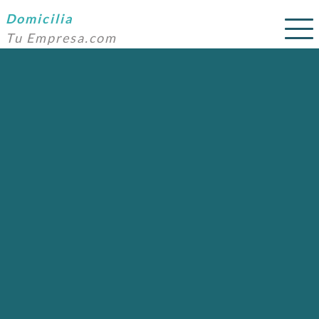
Domicilia
Tu Empresa.com
SERVICIOS
PRECIOS
DOMICILIACIÓN
NOSOTROS
AYUDA
CONTACTO