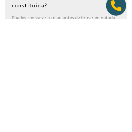
constituida?
Puedes contratar tu plan antes de firmar en notaría.
Así tendrás la dirección lista para incluirla como
domicilio social, y podremos recepcionar
correspondencia relacionada con el CIF provisional, el
CIF definitivo u otros trámites de constitución.
Es importante que estés dado de alta como cliente
antes de que llegue cualquier documento: si la
sociedad todavía no tiene nombre o CIF, configura la
empresa como
"En constitución"
y actualízala después
desde tu área de cliente.
Ver guía para empresas en constitución
Tener una oficina virtual nunca fue un