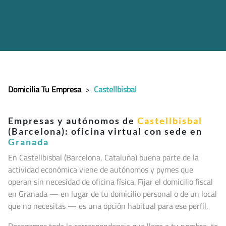
Domicilia Tu Empresa
>
Castellbisbal
Empresas y autónomos de
Castellbisbal
(Barcelona): oficina virtual con sede en
Granada
En Castellbisbal (Barcelona, Cataluña
) buena parte de la
actividad económica viene de autónomos y pymes que
operan sin necesidad de oficina física. Fijar el domicilio fiscal
en Granada — en lugar de tu domicilio personal o de un local
que no necesitas — es una opción habitual para ese perfil.
Recogemos toda la correspondencia que llega a tu nombre, te