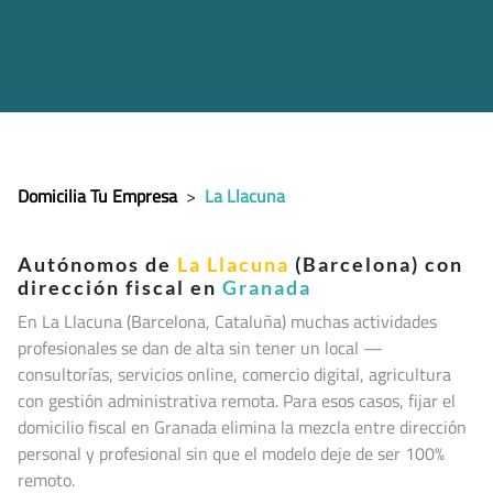
Domicilia Tu Empresa
>
La Llacuna
Autónomos de
La Llacuna
(Barcelona) con
dirección fiscal en
Granada
En La Llacuna (Barcelona, Cataluña
) muchas actividades
profesionales se dan de alta sin tener un local —
consultorías, servicios online, comercio digital, agricultura
con gestión administrativa remota. Para esos casos, fijar el
domicilio fiscal en Granada elimina la mezcla entre dirección
personal y profesional sin que el modelo deje de ser 100%
remoto.