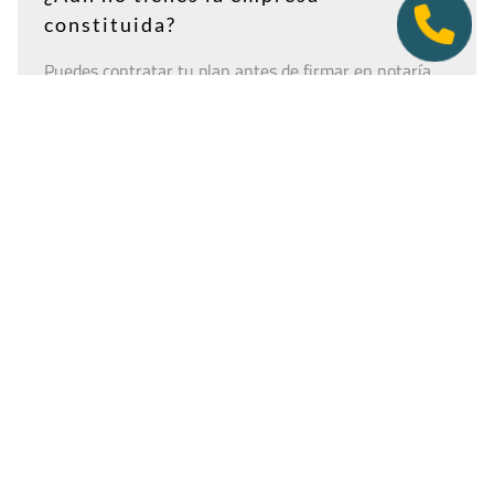
constituida?
Puedes contratar tu plan antes de firmar en notaría.
Así tendrás la dirección lista para incluirla como
domicilio social, y podremos recepcionar
correspondencia relacionada con el CIF provisional, el
CIF definitivo u otros trámites de constitución.
Es importante que estés dado de alta como cliente
antes de que llegue cualquier documento: si la
sociedad todavía no tiene nombre o CIF, configura la
empresa como
"En constitución"
y actualízala después
desde tu área de cliente.
Ver guía para empresas en constitución
Tener una oficina virtual nunca fue un