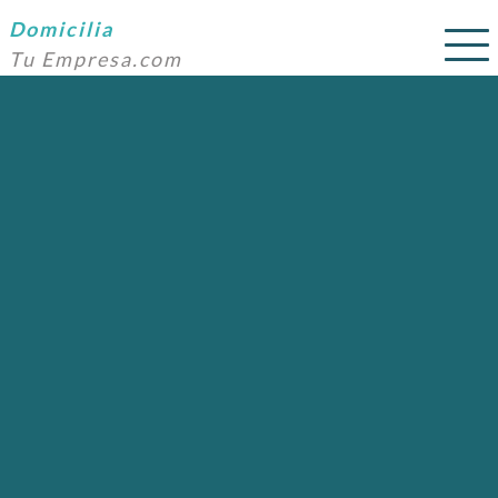
Domicilia
Tu Empresa.com
SERVICIOS
PRECIOS
DOMICILIACIÓN
NOSOTROS
AYUDA
CONTACTO