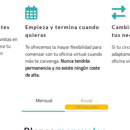
ntes
Empieza y termina cuando
Cambia
quieras
tus ne
vistas en
ece tu
Te ofrecemos la mayor flexibilidad para
Si tu cir
un
comenzar con tu oficina virtual cuando
adaptamos
más te convenga.
Nunca tendrás
oficina v
permanencia y no existe ningún coste
de alta.
Mensual
Anual
10% Descuento