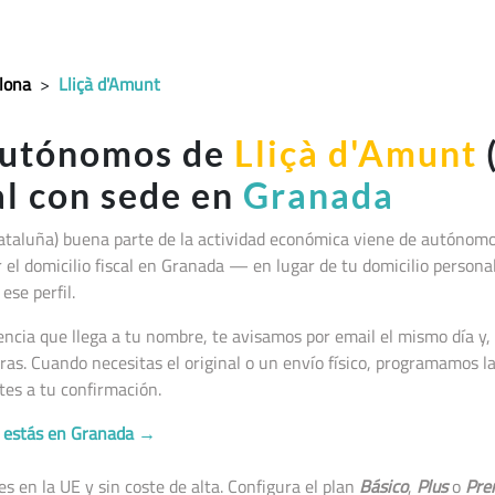
lona
>
Lliçà d'Amunt
autónomos de
Lliçà d'Amunt
al con sede en
Granada
ataluña
) buena parte de la actividad económica viene de autónom
jar el domicilio fiscal en Granada — en lugar de tu domicilio persona
ese perfil.
cia que llega a tu nombre, te avisamos por email el mismo día y, 
as. Cuando necesitas el original o un envío físico, programamos 
tes a tu confirmación.
no estás en Granada →
 en la UE y sin coste de alta. Configura el plan
Básico
,
Plus
o
Pre