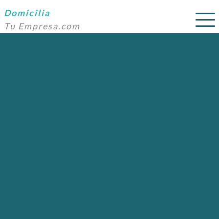
Domicilia
Tu Empresa.com
SERVICIOS
PRECIOS
DOMICILIACIÓN
NOSOTROS
AYUDA
CONTACTO