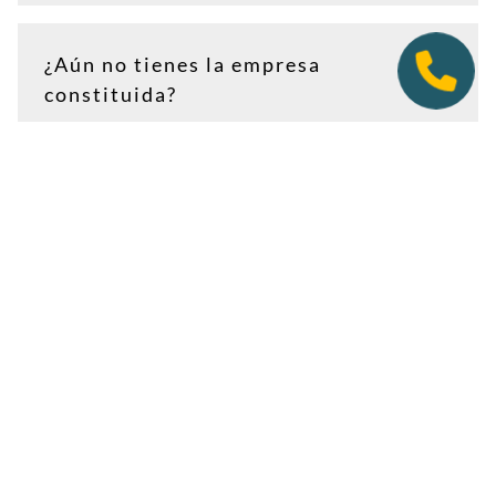
¿Aún no tienes la empresa
constituida?
Puedes contratar tu plan antes de firmar en notaría.
Así tendrás la dirección lista para incluirla como
domicilio social, y podremos recepcionar
correspondencia relacionada con el CIF provisional, el
CIF definitivo u otros trámites de constitución.
Es importante que estés dado de alta como cliente
antes de que llegue cualquier documento: si la
sociedad todavía no tiene nombre o CIF, configura la
empresa como
"En constitución"
y actualízala después
desde tu área de cliente.
Ver guía para empresas en constitución