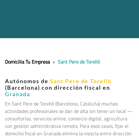
Domicilia Tu Empresa
>
Sant Pere de Torelló
Autónomos de
Sant Pere de Torelló
(Barcelona) con dirección fiscal en
Granada
En Sant Pere de Torelló (Barcelona, Cataluña
) muchas
actividades profesionales se dan de alta sin tener un local —
consultorías, servicios online, comercio digital, agricultura
con gestión administrativa remota. Para esos casos, fijar el
domicilio fiscal en Granada elimina la mezcla entre dirección