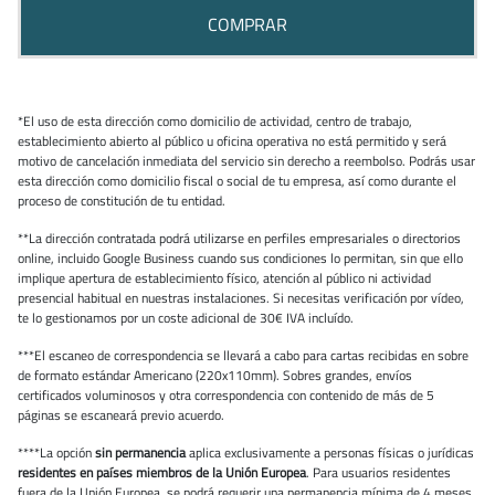
COMPRAR
*El uso de esta dirección como domicilio de actividad, centro de trabajo,
establecimiento abierto al público u oficina operativa no está permitido y será
motivo de cancelación inmediata del servicio sin derecho a reembolso. Podrás usar
esta dirección como domicilio fiscal o social de tu empresa, así como durante el
proceso de constitución de tu entidad.
**La dirección contratada podrá utilizarse en perfiles empresariales o directorios
online, incluido Google Business cuando sus condiciones lo permitan, sin que ello
implique apertura de establecimiento físico, atención al público ni actividad
presencial habitual en nuestras instalaciones. Si necesitas verificación por vídeo,
te lo gestionamos por un coste adicional de 30€ IVA incluído.
***El escaneo de correspondencia se llevará a cabo para cartas recibidas en sobre
de formato estándar Americano (220x110mm). Sobres grandes, envíos
certificados voluminosos y otra correspondencia con contenido de más de 5
páginas se escaneará previo acuerdo.
****La opción
sin permanencia
aplica exclusivamente a personas físicas o jurídicas
residentes en países miembros de la Unión Europea
. Para usuarios residentes
fuera de la Unión Europea, se podrá requerir una permanencia mínima de 4 meses