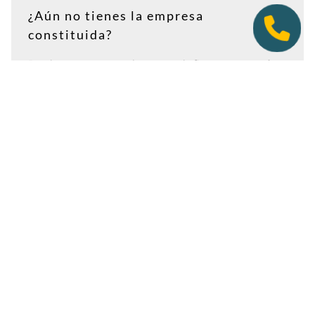
¿Aún no tienes la empresa
constituida?
Puedes contratar tu plan antes de firmar en notaría.
Así tendrás la dirección lista para incluirla como
domicilio social, y podremos recepcionar
correspondencia relacionada con el CIF provisional, el
CIF definitivo u otros trámites de constitución.
Es importante que estés dado de alta como cliente
antes de que llegue cualquier documento: si la
sociedad todavía no tiene nombre o CIF, configura la
empresa como
"En constitución"
y actualízala después
desde tu área de cliente.
Ver guía para empresas en constitución