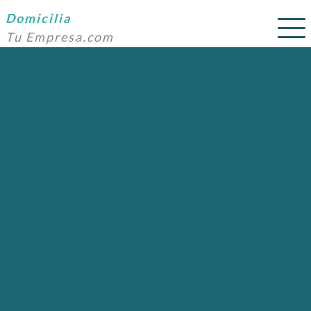
Domicilia
Tu Empresa.com
SERVICIOS
PRECIOS
DOMICILIACIÓN
NOSOTROS
AYUDA
CONTACTO