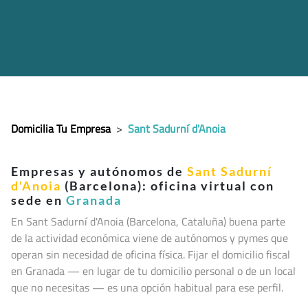
Domicilia Tu Empresa
>
Sant Sadurní d'Anoia
Empresas y autónomos de
Sant Sadurní
d'Anoia
(Barcelona): oficina virtual con
sede en
Granada
En Sant Sadurní d'Anoia (Barcelona, Cataluña
) buena parte
de la actividad económica viene de autónomos y pymes que
operan sin necesidad de oficina física. Fijar el domicilio fiscal
en Granada — en lugar de tu domicilio personal o de un local
que no necesitas — es una opción habitual para ese perfil.