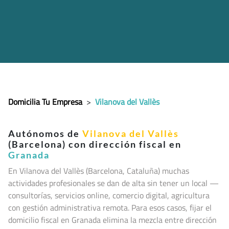
Domicilia Tu Empresa
>
Vilanova del Vallès
Autónomos de
Vilanova del Vallès
(Barcelona) con dirección fiscal en
Granada
En Vilanova del Vallès (Barcelona, Cataluña
) muchas
actividades profesionales se dan de alta sin tener un local —
consultorías, servicios online, comercio digital, agricultura
con gestión administrativa remota. Para esos casos, fijar el
domicilio fiscal en Granada elimina la mezcla entre dirección