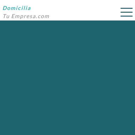
Domicilia
Tu Empresa.com
SERVICIOS
PRECIOS
DOMICILIACIÓN
NOSOTROS
AYUDA
CONTACTO