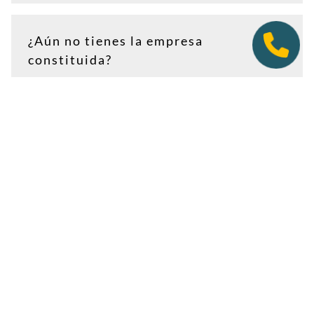
¿Aún no tienes la empresa
constituida?
Puedes contratar tu plan antes de firmar en notaría.
Así tendrás la dirección lista para incluirla como
domicilio social, y podremos recepcionar
correspondencia relacionada con el CIF provisional, el
CIF definitivo u otros trámites de constitución.
Es importante que estés dado de alta como cliente
antes de que llegue cualquier documento: si la
sociedad todavía no tiene nombre o CIF, configura la
empresa como
"En constitución"
y actualízala después
desde tu área de cliente.
Ver guía para empresas en constitución