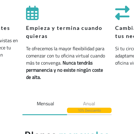
ntes
Empieza y termina cuando
Cambia
quieras
tus ne
vistas en
ece tu
Te ofrecemos la mayor flexibilidad para
Si tu cir
un
comenzar con tu oficina virtual cuando
adaptamos
más te convenga.
Nunca tendrás
oficina v
permanencia y no existe ningún coste
de alta.
Mensual
Anual
10% Descuento