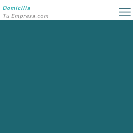
Domicilia
Tu Empresa.com
SERVICIOS
PRECIOS
DOMICILIACIÓN
NOSOTROS
AYUDA
CONTACTO