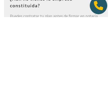
constituida?
Puedes contratar tu plan antes de firmar en notaría.
Así tendrás la dirección lista para incluirla como
domicilio social, y podremos recepcionar
correspondencia relacionada con el CIF provisional, el
CIF definitivo u otros trámites de constitución.
Es importante que estés dado de alta como cliente
antes de que llegue cualquier documento: si la
sociedad todavía no tiene nombre o CIF, configura la
empresa como
"En constitución"
y actualízala después
desde tu área de cliente.
Ver guía para empresas en constitución
Tener una oficina virtual nunca fue un