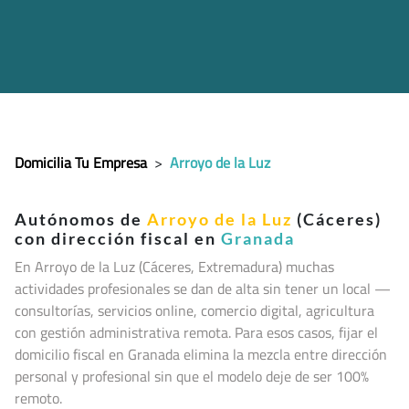
Domicilia Tu Empresa
>
Arroyo de la Luz
Autónomos de
Arroyo de la Luz
(Cáceres)
con dirección fiscal en
Granada
En Arroyo de la Luz (Cáceres, Extremadura
) muchas
actividades profesionales se dan de alta sin tener un local —
consultorías, servicios online, comercio digital, agricultura
con gestión administrativa remota. Para esos casos, fijar el
domicilio fiscal en Granada elimina la mezcla entre dirección
personal y profesional sin que el modelo deje de ser 100%
remoto.