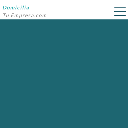
Domicilia
Tu Empresa.com
SERVICIOS
PRECIOS
DOMICILIACIÓN
NOSOTROS
AYUDA
CONTACTO