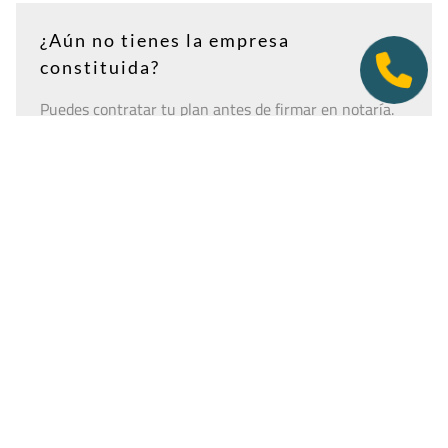
¿Aún no tienes la empresa
constituida?
Puedes contratar tu plan antes de firmar en notaría.
Así tendrás la dirección lista para incluirla como
domicilio social, y podremos recepcionar
correspondencia relacionada con el CIF provisional, el
CIF definitivo u otros trámites de constitución.
Es importante que estés dado de alta como cliente
antes de que llegue cualquier documento: si la
sociedad todavía no tiene nombre o CIF, configura la
empresa como
"En constitución"
y actualízala después
desde tu área de cliente.
Ver guía para empresas en constitución