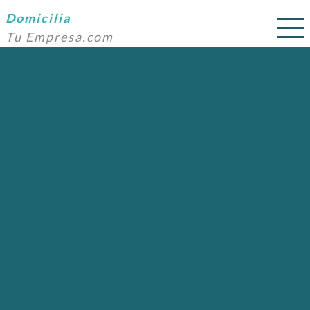
Domicilia
Tu Empresa.com
SERVICIOS
PRECIOS
DOMICILIACIÓN
NOSOTROS
AYUDA
CONTACTO