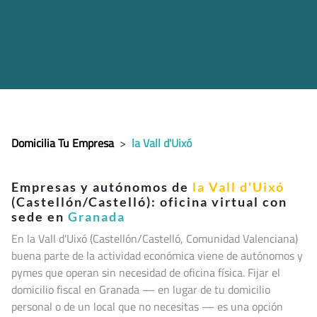
Domicilia Tu Empresa
>
la Vall d'Uixó
Empresas y autónomos de
la Vall d'Uixó
(Castellón/Castelló): oficina virtual con
sede en
Granada
En la Vall d'Uixó (Castellón/Castelló, Comunidad Valenciana
)
buena parte de la actividad económica viene de autónomos y
pymes que operan sin necesidad de oficina física. Fijar el
domicilio fiscal en Granada — en lugar de tu domicilio
personal o de un local que no necesitas — es una opción