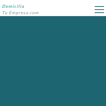
Domicilia
Tu Empresa.com
SERVICIOS
PRECIOS
DOMICILIACIÓN
NOSOTROS
AYUDA
CONTACTO