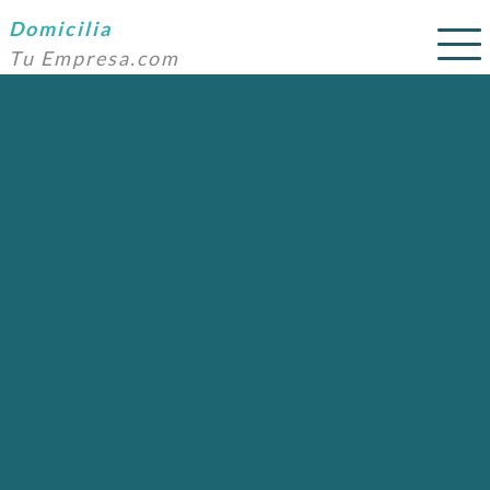
Domicilia
Tu Empresa.com
SERVICIOS
PRECIOS
DOMICILIACIÓN
NOSOTROS
AYUDA
CONTACTO