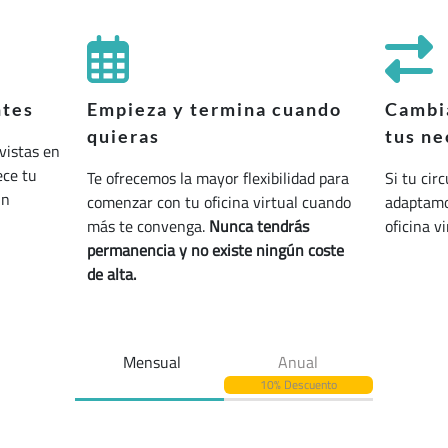
ntes
Empieza y termina cuando
Cambia
quieras
tus ne
vistas en
ece tu
Te ofrecemos la mayor flexibilidad para
Si tu cir
un
comenzar con tu oficina virtual cuando
adaptamos
más te convenga.
Nunca tendrás
oficina v
permanencia y no existe ningún coste
de alta.
Mensual
Anual
10% Descuento