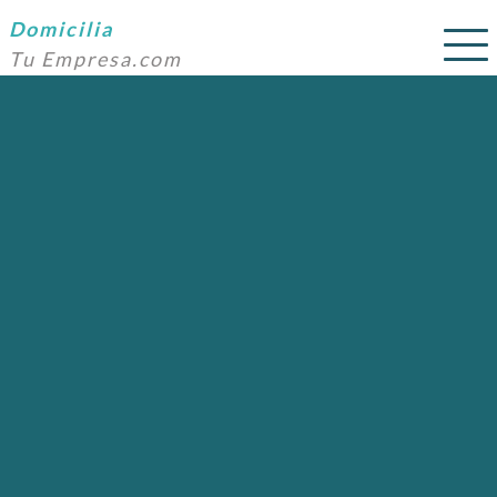
Domicilia
Tu Empresa.com
SERVICIOS
PRECIOS
DOMICILIACIÓN
NOSOTROS
AYUDA
CONTACTO