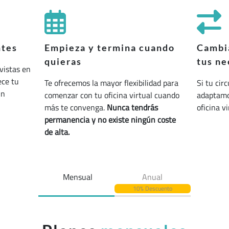
ntes
Empieza y termina cuando
Cambia
quieras
tus ne
vistas en
ece tu
Te ofrecemos la mayor flexibilidad para
Si tu cir
un
comenzar con tu oficina virtual cuando
adaptamos
más te convenga.
Nunca tendrás
oficina v
permanencia y no existe ningún coste
de alta.
Mensual
Anual
10% Descuento