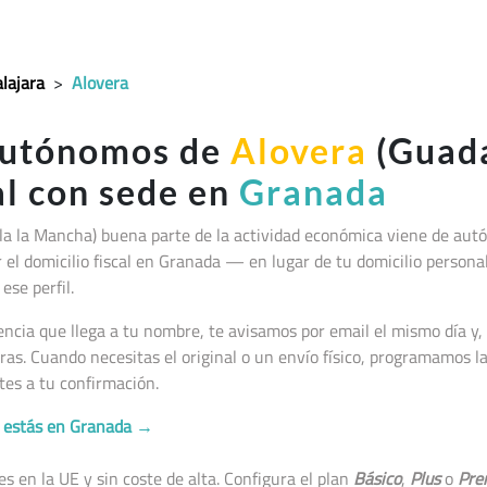
lajara
>
Alovera
autónomos de
Alovera
(Guada
al con sede en
Granada
lla la Mancha
) buena parte de la actividad económica viene de au
jar el domicilio fiscal en Granada — en lugar de tu domicilio persona
ese perfil.
cia que llega a tu nombre, te avisamos por email el mismo día y, 
as. Cuando necesitas el original o un envío físico, programamos 
tes a tu confirmación.
no estás en Granada →
 en la UE y sin coste de alta. Configura el plan
Básico
,
Plus
o
Pre