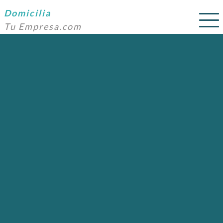
Domicilia
Tu Empresa.com
SERVICIOS
PRECIOS
DOMICILIACIÓN
NOSOTROS
AYUDA
CONTACTO