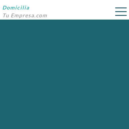
Domicilia
Tu Empresa.com
SERVICIOS
PRECIOS
DOMICILIACIÓN
NOSOTROS
AYUDA
CONTACTO