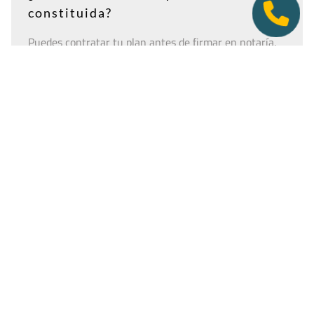
constituida?
Puedes contratar tu plan antes de firmar en notaría.
Así tendrás la dirección lista para incluirla como
domicilio social, y podremos recepcionar
correspondencia relacionada con el CIF provisional, el
CIF definitivo u otros trámites de constitución.
Es importante que estés dado de alta como cliente
antes de que llegue cualquier documento: si la
sociedad todavía no tiene nombre o CIF, configura la
empresa como
"En constitución"
y actualízala después
desde tu área de cliente.
Ver guía para empresas en constitución
Tener una oficina virtual nunca fue un