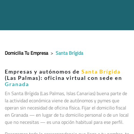
Domicilia Tu Empresa
>
Santa Brígida
Empresas y autónomos de
Santa Brígida
(Las Palmas): oficina virtual con sede en
Granada
En Santa Brígida (Las Palmas, Islas Canarias
) buena parte de
la actividad económica viene de autónomos y pymes que
operan sin necesidad de oficina física. Fijar el domicilio fiscal
en Granada — en lugar de tu domicilio personal o de un local
que no necesitas — es una opción habitual para ese perfil.
Recogemos toda la correspondencia que llega a tu nombre, te