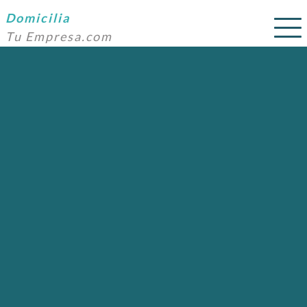
Domicilia
Tu Empresa.com
SERVICIOS
PRECIOS
DOMICILIACIÓN
NOSOTROS
AYUDA
CONTACTO