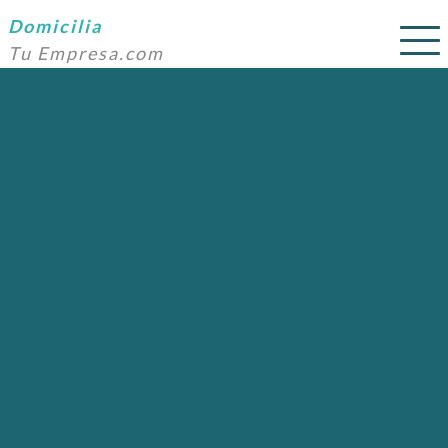
Domicilia
Tu Empresa.com
SERVICIOS
PRECIOS
DOMICILIACIÓN
NOSOTROS
AYUDA
CONTACTO