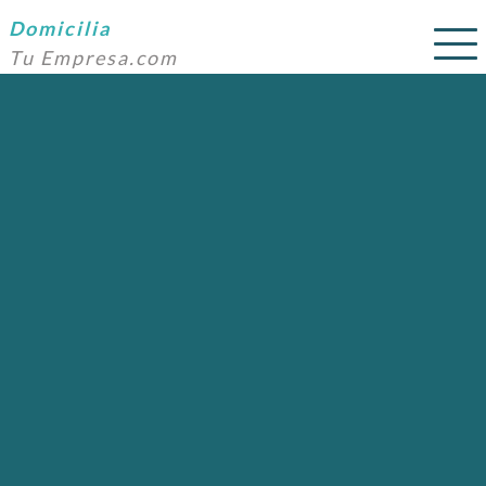
Domicilia
Tu Empresa.com
SERVICIOS
PRECIOS
DOMICILIACIÓN
NOSOTROS
AYUDA
CONTACTO