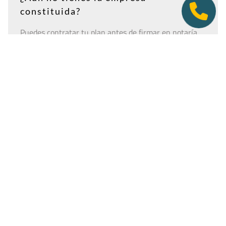
constituida?
Puedes contratar tu plan antes de firmar en notaría.
Así tendrás la dirección lista para incluirla como
domicilio social, y podremos recepcionar
correspondencia relacionada con el CIF provisional, el
CIF definitivo u otros trámites de constitución.
Es importante que estés dado de alta como cliente
antes de que llegue cualquier documento: si la
sociedad todavía no tiene nombre o CIF, configura la
empresa como
"En constitución"
y actualízala después
desde tu área de cliente.
Ver guía para empresas en constitución
Tener una oficina virtual nunca fue un