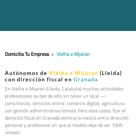
Domicilia Tu Empresa
>
Vielha e Mijaran
Autónomos de
Vielha e Mijaran
(Lleida)
con dirección fiscal en
Granada
En Vielha e Mijaran (Lleida, Cataluña
) muchas actividades
profesionales se dan de alta sin tener un local —
consultorías, servicios online, comercio digital, agricultura
con gestión administrativa remota. Para esos casos, fijar el
domicilio fiscal en Granada elimina la mezcla entre dirección
personal y profesional sin que el modelo deje de ser 100%
remoto.