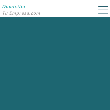
Domicilia
Tu Empresa.com
SERVICIOS
PRECIOS
DOMICILIACIÓN
NOSOTROS
AYUDA
CONTACTO