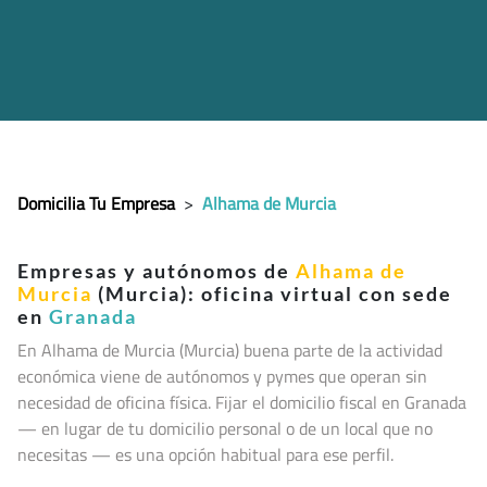
Domicilia Tu Empresa
>
Alhama de Murcia
Empresas y autónomos de
Alhama de
Murcia
(Murcia): oficina virtual con sede
en
Granada
En Alhama de Murcia (Murcia
) buena parte de la actividad
económica viene de autónomos y pymes que operan sin
necesidad de oficina física. Fijar el domicilio fiscal en Granada
— en lugar de tu domicilio personal o de un local que no
necesitas — es una opción habitual para ese perfil.