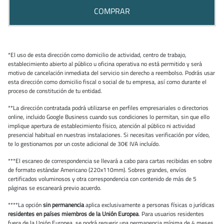
COMPRAR
*El uso de esta dirección como domicilio de actividad, centro de trabajo,
establecimiento abierto al público u oficina operativa no está permitido y será
motivo de cancelación inmediata del servicio sin derecho a reembolso. Podrás usar
esta dirección como domicilio fiscal o social de tu empresa, así como durante el
proceso de constitución de tu entidad.
**La dirección contratada podrá utilizarse en perfiles empresariales o directorios
online, incluido Google Business cuando sus condiciones lo permitan, sin que ello
implique apertura de establecimiento físico, atención al público ni actividad
presencial habitual en nuestras instalaciones. Si necesitas verificación por vídeo,
te lo gestionamos por un coste adicional de 30€ IVA incluído.
***El escaneo de correspondencia se llevará a cabo para cartas recibidas en sobre
de formato estándar Americano (220x110mm). Sobres grandes, envíos
certificados voluminosos y otra correspondencia con contenido de más de 5
páginas se escaneará previo acuerdo.
****La opción
sin permanencia
aplica exclusivamente a personas físicas o jurídicas
residentes en países miembros de la Unión Europea
. Para usuarios residentes
fuera de la Unión Europea, se podrá requerir una permanencia mínima de 4 meses