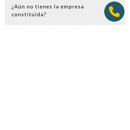
¿Aún no tienes la empresa
constituida?
Puedes contratar tu plan antes de firmar en notaría.
Así tendrás la dirección lista para incluirla como
domicilio social, y podremos recepcionar
correspondencia relacionada con el CIF provisional, el
CIF definitivo u otros trámites de constitución.
Es importante que estés dado de alta como cliente
antes de que llegue cualquier documento: si la
sociedad todavía no tiene nombre o CIF, configura la
empresa como
"En constitución"
y actualízala después
desde tu área de cliente.
Ver guía para empresas en constitución