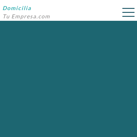
Domicilia
Tu Empresa.com
SERVICIOS
PRECIOS
DOMICILIACIÓN
NOSOTROS
AYUDA
CONTACTO