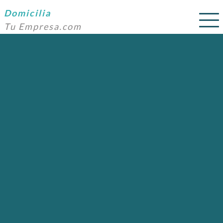
Domicilia
Tu Empresa.com
SERVICIOS
PRECIOS
DOMICILIACIÓN
NOSOTROS
AYUDA
CONTACTO