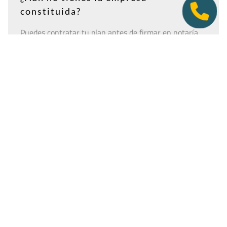
constituida?
Puedes contratar tu plan antes de firmar en notaría.
Así tendrás la dirección lista para incluirla como
domicilio social, y podremos recepcionar
correspondencia relacionada con el CIF provisional, el
CIF definitivo u otros trámites de constitución.
Es importante que estés dado de alta como cliente
antes de que llegue cualquier documento: si la
sociedad todavía no tiene nombre o CIF, configura la
empresa como
"En constitución"
y actualízala después
desde tu área de cliente.
Ver guía para empresas en constitución
Tener una oficina virtual nunca fue un