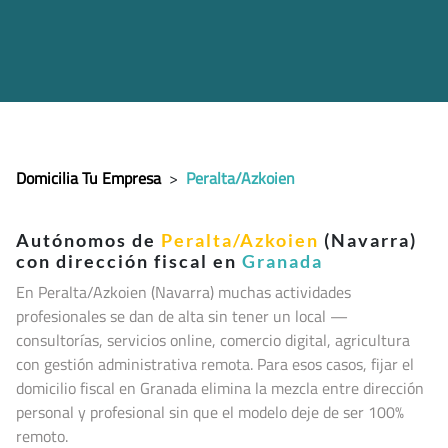
Domicilia Tu Empresa
>
Peralta/Azkoien
Autónomos de
Peralta/Azkoien
(Navarra)
con dirección fiscal en
Granada
En Peralta/Azkoien (Navarra
) muchas actividades
profesionales se dan de alta sin tener un local —
consultorías, servicios online, comercio digital, agricultura
con gestión administrativa remota. Para esos casos, fijar el
domicilio fiscal en Granada elimina la mezcla entre dirección
personal y profesional sin que el modelo deje de ser 100%
remoto.