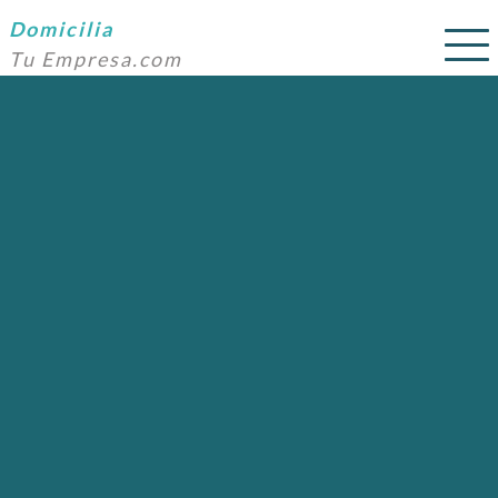
Domicilia
Tu Empresa.com
SERVICIOS
PRECIOS
DOMICILIACIÓN
NOSOTROS
AYUDA
CONTACTO