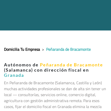
Domicilia Tu Empresa
>
Peñaranda de Bracamonte
Autónomos de
Peñaranda de Bracamonte
(Salamanca) con dirección fiscal en
Granada
En Peñaranda de Bracamonte (Salamanca, Castilla y León
)
muchas actividades profesionales se dan de alta sin tener un
local — consultorías, servicios online, comercio digital,
agricultura con gestión administrativa remota. Para esos
casos, fijar el domicilio fiscal en Granada elimina la mezcla