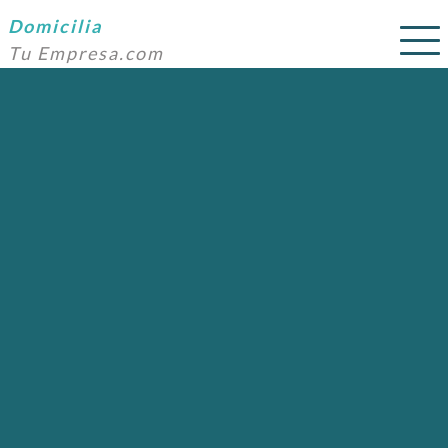
Domicilia
Tu Empresa.com
SERVICIOS
PRECIOS
DOMICILIACIÓN
NOSOTROS
AYUDA
CONTACTO