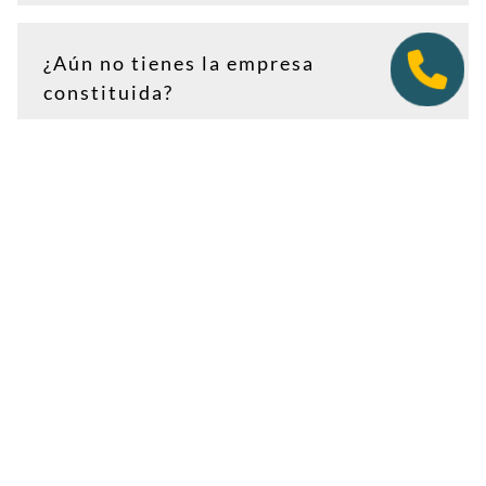
¿Aún no tienes la empresa
constituida?
Puedes contratar tu plan antes de firmar en notaría.
Así tendrás la dirección lista para incluirla como
domicilio social, y podremos recepcionar
correspondencia relacionada con el CIF provisional, el
CIF definitivo u otros trámites de constitución.
Es importante que estés dado de alta como cliente
antes de que llegue cualquier documento: si la
sociedad todavía no tiene nombre o CIF, configura la
empresa como
"En constitución"
y actualízala después
desde tu área de cliente.
Ver guía para empresas en constitución