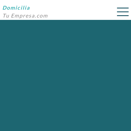
Domicilia
Tu Empresa.com
SERVICIOS
PRECIOS
DOMICILIACIÓN
NOSOTROS
AYUDA
CONTACTO