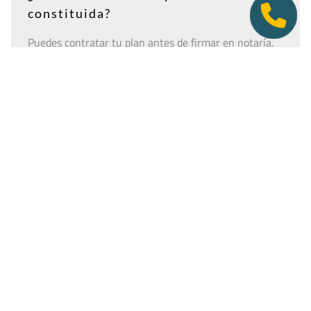
constituida?
Puedes contratar tu plan antes de firmar en notaría.
Así tendrás la dirección lista para incluirla como
domicilio social, y podremos recepcionar
correspondencia relacionada con el CIF provisional, el
CIF definitivo u otros trámites de constitución.
Es importante que estés dado de alta como cliente
antes de que llegue cualquier documento: si la
sociedad todavía no tiene nombre o CIF, configura la
empresa como
"En constitución"
y actualízala después
desde tu área de cliente.
Ver guía para empresas en constitución
Tener una oficina virtual nunca fue un