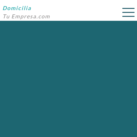
Domicilia
Tu Empresa.com
SERVICIOS
PRECIOS
DOMICILIACIÓN
NOSOTROS
AYUDA
CONTACTO