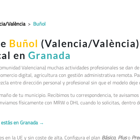
cia/València
>
Buñol
de
Buñol
(Valencia/València)
cal en
Granada
Comunidad Valenciana
) muchas actividades profesionales se dan de
comercio digital, agricultura con gestión administrativa remota. Par
zcla entre dirección personal y profesional sin que el modelo deje
maño de tu municipio. Recibimos tu correspondencia, te avisamos p
nviamos físicamente con MRW o DHL cuando lo solicitas, dentro de
no estás en Granada →
 en la UE y sin coste de alta. Configura el plan
Básico
,
Plus
o
Pre