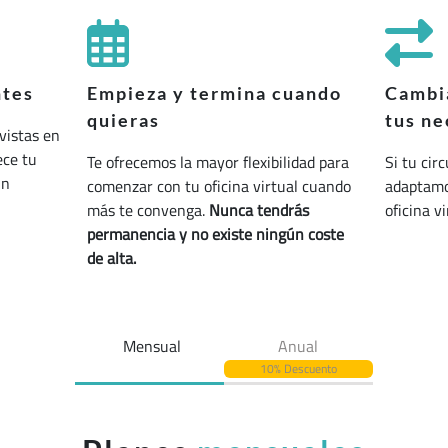
ntes
Empieza y termina cuando
Cambia
quieras
tus ne
vistas en
ece tu
Te ofrecemos la mayor flexibilidad para
Si tu cir
un
comenzar con tu oficina virtual cuando
adaptamos
más te convenga.
Nunca tendrás
oficina v
permanencia y no existe ningún coste
de alta.
Mensual
Anual
10% Descuento