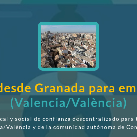
l desde Granada para e
(Valencia/València)
scal y social de confianza descentralizado
para 
cia/València y de la comunidad autónoma de C