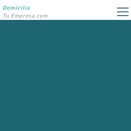
Domicilia
Tu Empresa.com
SERVICIOS
PRECIOS
DOMICILIACIÓN
NOSOTROS
AYUDA
CONTACTO