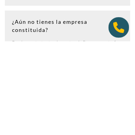
¿Aún no tienes la empresa
constituida?
Puedes contratar tu plan antes de firmar en notaría.
Así tendrás la dirección lista para incluirla como
domicilio social, y podremos recepcionar
correspondencia relacionada con el CIF provisional, el
CIF definitivo u otros trámites de constitución.
Es importante que estés dado de alta como cliente
antes de que llegue cualquier documento: si la
sociedad todavía no tiene nombre o CIF, configura la
empresa como
"En constitución"
y actualízala después
desde tu área de cliente.
Ver guía para empresas en constitución