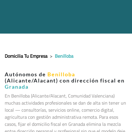
Domicilia Tu Empresa
>
Benilloba
Autónomos de
Benilloba
(Alicante/Alacant) con dirección fiscal en
Granada
En Benilloba (Alicante/Alacant, Comunidad Valenciana
)
muchas actividades profesionales se dan de alta sin tener un
local — consultorías, servicios online, comercio digital,
agricultura con gestión administrativa remota. Para esos
casos, fijar el domicilio fiscal en Granada elimina la mezcla
entre dirección personal y profesional sin que el modelo deje