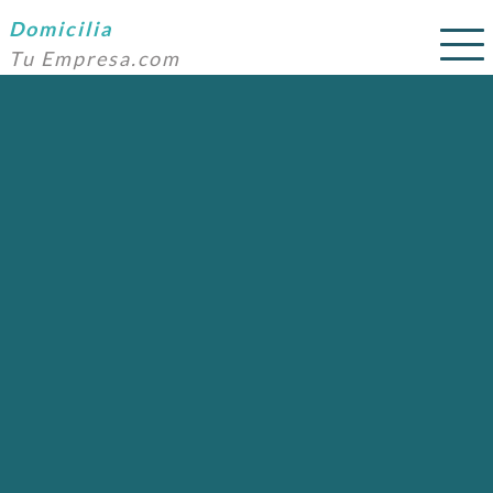
Domicilia
Tu Empresa.com
SERVICIOS
PRECIOS
DOMICILIACIÓN
NOSOTROS
AYUDA
CONTACTO