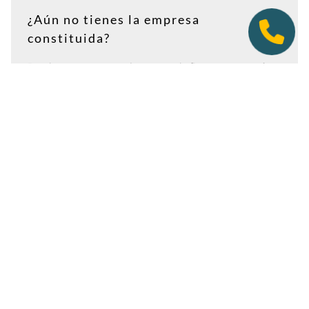
¿Aún no tienes la empresa
constituida?
Puedes contratar tu plan antes de firmar en notaría.
Así tendrás la dirección lista para incluirla como
domicilio social, y podremos recepcionar
correspondencia relacionada con el CIF provisional, el
CIF definitivo u otros trámites de constitución.
Es importante que estés dado de alta como cliente
antes de que llegue cualquier documento: si la
sociedad todavía no tiene nombre o CIF, configura la
empresa como
"En constitución"
y actualízala después
desde tu área de cliente.
Ver guía para empresas en constitución