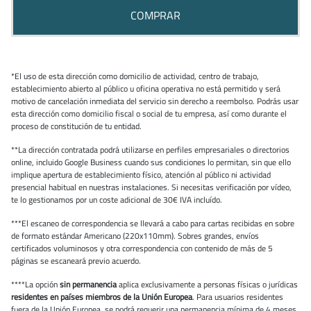
COMPRAR
*El uso de esta dirección como domicilio de actividad, centro de trabajo,
establecimiento abierto al público u oficina operativa no está permitido y será
motivo de cancelación inmediata del servicio sin derecho a reembolso. Podrás usar
esta dirección como domicilio fiscal o social de tu empresa, así como durante el
proceso de constitución de tu entidad.
**La dirección contratada podrá utilizarse en perfiles empresariales o directorios
online, incluido Google Business cuando sus condiciones lo permitan, sin que ello
implique apertura de establecimiento físico, atención al público ni actividad
presencial habitual en nuestras instalaciones. Si necesitas verificación por vídeo,
te lo gestionamos por un coste adicional de 30€ IVA incluído.
***El escaneo de correspondencia se llevará a cabo para cartas recibidas en sobre
de formato estándar Americano (220x110mm). Sobres grandes, envíos
certificados voluminosos y otra correspondencia con contenido de más de 5
páginas se escaneará previo acuerdo.
****La opción
sin permanencia
aplica exclusivamente a personas físicas o jurídicas
residentes en países miembros de la Unión Europea
. Para usuarios residentes
fuera de la Unión Europea, se podrá requerir una permanencia mínima de 4 meses