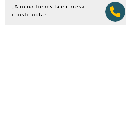
¿Aún no tienes la empresa
constituida?
Puedes contratar tu plan antes de firmar en notaría.
Así tendrás la dirección lista para incluirla como
domicilio social, y podremos recepcionar
correspondencia relacionada con el CIF provisional, el
CIF definitivo u otros trámites de constitución.
Es importante que estés dado de alta como cliente
antes de que llegue cualquier documento: si la
sociedad todavía no tiene nombre o CIF, configura la
empresa como
"En constitución"
y actualízala después
desde tu área de cliente.
Ver guía para empresas en constitución