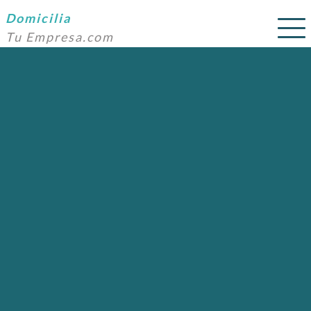
Domicilia
Tu Empresa.com
SERVICIOS
PRECIOS
DOMICILIACIÓN
NOSOTROS
AYUDA
CONTACTO