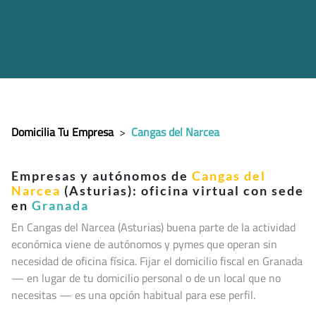
Domicilia Tu Empresa
>
Cangas del Narcea
Empresas y autónomos de
Cangas del
Narcea
(Asturias): oficina virtual con sede
en
Granada
En Cangas del Narcea (Asturias
) buena parte de la actividad
económica viene de autónomos y pymes que operan sin
necesidad de oficina física. Fijar el domicilio fiscal en Granada
— en lugar de tu domicilio personal o de un local que no
necesitas — es una opción habitual para ese perfil.