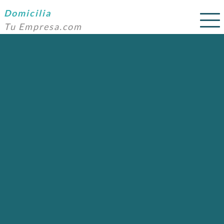
Domicilia
Tu Empresa.com
SERVICIOS
PRECIOS
DOMICILIACIÓN
NOSOTROS
AYUDA
CONTACTO