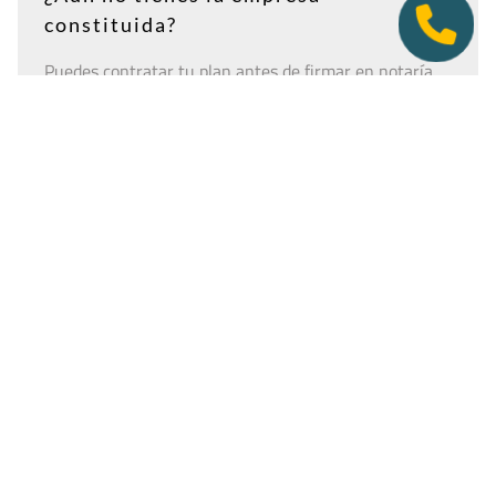
constituida?
Puedes contratar tu plan antes de firmar en notaría.
Así tendrás la dirección lista para incluirla como
domicilio social, y podremos recepcionar
correspondencia relacionada con el CIF provisional, el
CIF definitivo u otros trámites de constitución.
Es importante que estés dado de alta como cliente
antes de que llegue cualquier documento: si la
sociedad todavía no tiene nombre o CIF, configura la
empresa como
"En constitución"
y actualízala después
desde tu área de cliente.
Ver guía para empresas en constitución
Tener una oficina virtual nunca fue un