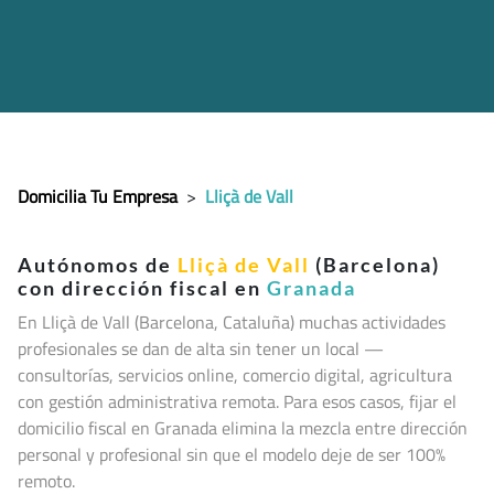
Domicilia Tu Empresa
>
Lliçà de Vall
Autónomos de
Lliçà de Vall
(Barcelona)
con dirección fiscal en
Granada
En Lliçà de Vall (Barcelona, Cataluña
) muchas actividades
profesionales se dan de alta sin tener un local —
consultorías, servicios online, comercio digital, agricultura
con gestión administrativa remota. Para esos casos, fijar el
domicilio fiscal en Granada elimina la mezcla entre dirección
personal y profesional sin que el modelo deje de ser 100%
remoto.