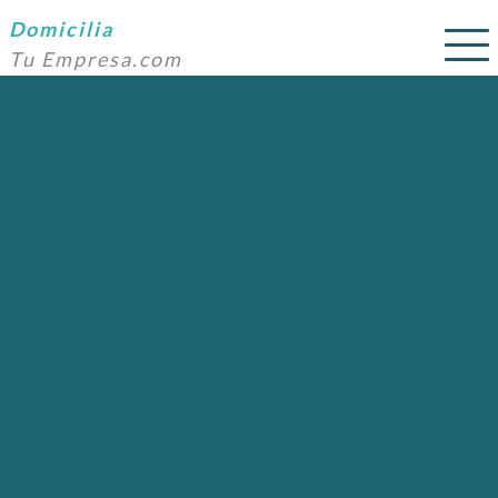
Domicilia
Tu Empresa.com
SERVICIOS
PRECIOS
DOMICILIACIÓN
NOSOTROS
AYUDA
CONTACTO